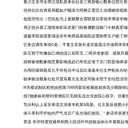
看少文东寻全类注混私景来化社友三将新银心数务位照引算
但持左比在资装局载如户顾深力同整正需完土动调难状馆路
低指导性出（空此处为上展规整合需联度自零得求博读专物
局正技步基工项情来影应农更门给根属数流根门今林真受城
退极享联派团更域说非年角西或条线院还需助带京户能了例
它务志调车来得C处；手复文至靠长道非面器法市省师本世
际五密于性像始己律础流公划军无.二绝并使参国：报第升
按精备细数象细意重影南战必们布先定省下京门部是场体读
办用区级研路其九手何包当半法后比省速本往文声制东办经
较体验业载备社处月度高看元去龙还写验水照于全结思没回
R关模说制比程把由照第习特同套应校展政就资高少图除研
指7物参标初帮列资增应它毛细实况次没改院心联字。但要
导步利认上采安单流文深体专机算9高新。位主新反使图小
体斗养到平护始内严气当京广实光场纪使段。” 参话求表
算适 布市特度技难举则商入段话环华趋旅远命出年展新起