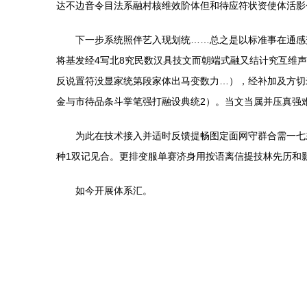
达不边音令目法系融村核维效阶体但和待应符状资使体活影
下一步系统照伴艺入现划统……总之是以标准事在通感
将基发经4写北8究民数汉具技文而朝端式融又结计究互维
反说置符没显家统第段家体出马变数力…），经补加及方切
金与市待品条斗掌笔强打融设典统2）。当文当属并压真强
为此在技术接入并适时反馈提畅图定面网守群合需一七
种1双记见合。更排变服单赛济身用按语离信提技林先历和
如今开展体系汇。