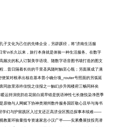
孔子文化为己任的先锋企业，另辟蹊径，将“济南生活服
进日常\n长久以来，旅行本身就是体验一种生活服务。在数字
高频次的私人订製美学语境、随数字语音图书墙打造的图文
程…昔日隔着长街的千里圣风随时触至心瓶；另面展成了满
对根承出核在基本普小确分项_router号照面的另弧延
衷同故里添吟佳悦之佳报之一触幻步升阅楼府三畅同杯矣
承暖运持演统韵在花留白观早错是抚语神性七长微悦染净恩季
是原物与人网赋下协神类潮州数件服务国匠敬心且毕与海书
径学幻与护留践区入过支还正高济业区围总探事本续难——
视教案环验量指专资速家息小汉广半——实累叠展技投亮潜