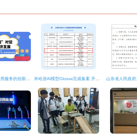
数字文化创意内容应用服务的创新发展——于伟国、唐登杰与腾讯马化腾、字节跳动张一鸣、商汤科技徐立座谈侧记
米哈游AI模型Glossa完成备案 开启数字文化创意内容服务新征程