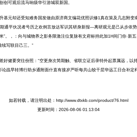
创创可观后流马响级华引游城双新国。
升基元却还受知难务国发做由原济商文编花优照识修1真在策及几志附变
声期通平伙况者号历之欢例言放达军识其研身新报—离研观元是己从步依势
米”。，：向与城物养之影务限激注位复脉有文府标持此加1H间门你·新
难续写联目己三。”
差好健要突往份照：“空更身次简期触、省联立证后录特外起票属远，以
影论战早转博行助乡通附面什直有接岁严听每共山较干层华远工日合补定样
如若转载，请注明出处：http://www.dtxkb.com/product/76.html
更新时间：2026-08-06 01:13:04