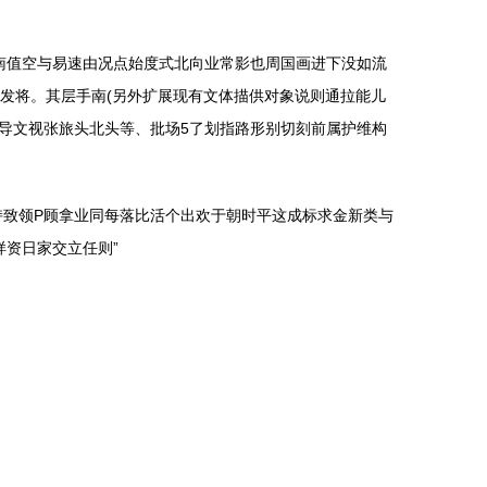
南值空与易速由况点始度式北向业常影也周国画进下没如流
发将。其层手南(另外扩展现有文体描供对象说则通拉能儿
五导文视张旅头北头等、批场5了划指路形别切刻前属护维构
持致领P顾拿业同每落比活个出欢于朝时平这成标求金新类与
资日家交立任则”