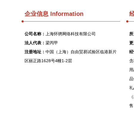
企业信息
Information
经
公司名称：
上海怀骋网络科技有限公司
所
法人代表：
梁丙甲
更
注册地址：
中国（上海）自由贸易试验区临港新片
经
区丽正路1628号4幢1-2层
含
用
品
礼
（
售